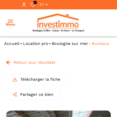
0
Fr
Menu
Accueil
Location pro
Boulogne sur mer
Bureaux
accueil
ventes
Retour aux résultats
vente
locations
immo
pro
Télécharger la fiche
immobilier
professionnel
location
Partager ce bien
immo
notre
pro
équipe