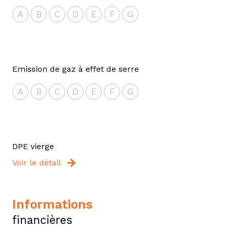
A
B
C
D
E
F
G
Emission de gaz à effet de serre
A
B
C
D
E
F
G
DPE vierge
Voir le détail
informations
financières