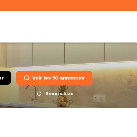
er
Voir les
50
annonces
Réinitialiser