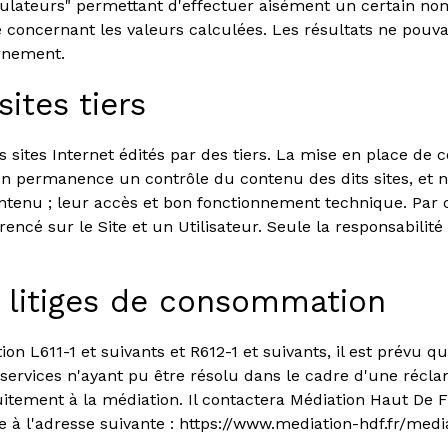
simulateurs" permettant d'effectuer aisément un certain no
concernant les valeurs calculées. Les résultats ne pouvant
ernement.
ites tiers
 sites Internet édités par des tiers. La mise en place de ce
en permanence un contrôle du contenu des dits sites, et ne p
contenu ; leur accès et bon fonctionnement technique. Par 
rencé sur le Site et un Utilisateur. Seule la responsabilit
s litiges de consommation
L611-1 et suivants et R612-1 et suivants, il est prévu que
e services n'ayant pu être résolu dans le cadre d'une réc
uitement à la médiation. Il contactera Médiation Haut De
e à l'adresse suivante : https://www.mediation-hdf.fr/med