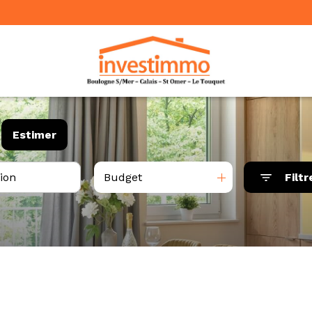
Estimer
Budget
Filtr
ée
mo pro