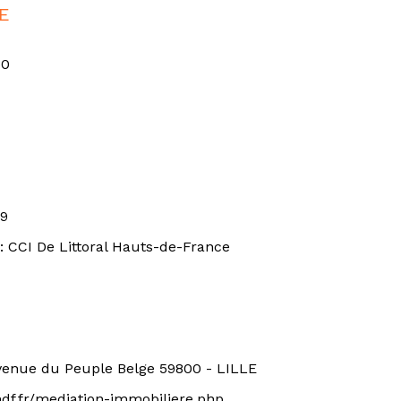
LE
30
09
 : CCI De Littoral Hauts-de-France
venue du Peuple Belge 59800 - LILLE
df.fr/mediation-immobiliere.php