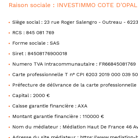
tarif
Raison sociale : INVESTIMMO COTE D'OPA
estimation
Siège social : 23 rue Roger Salengro - Outreau - 622
RCS : 845 081 769
Forme sociale : SAS
Siret : 84508176900018
Numero TVA Intracommunautaire : FR66845081769
Carte professionnelle T n° CPI 6203 2019 000 039 5
Préfecture de délivrance de la carte professionnelle
Capital : 2000 €
Caisse garantie financière : AXA
Montant garantie financière : 110000 €
Nom du médiateur : Médiation Haut De France 46 A
Adresse du site médiateur :
https://www.mediation-h