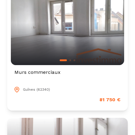
Murs commerciaux
Guînes (62340)
81 750 €