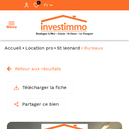
0
Fr
Menu
Accueil
Location pro
St leonard
Bureaux
accueil
ventes
Retour aux résultats
vente
locations
immo
pro
Télécharger la fiche
immobilier
professionnel
location
Partager ce bien
immo
notre
pro
équipe