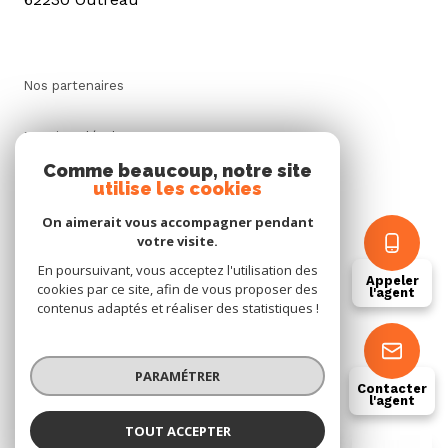
Nos partenaires
Mentions légales
Comme beaucoup, notre site
utilise les cookies
Admin
On aimerait vous accompagner pendant
Politique RGPD
votre visite.
En poursuivant, vous acceptez l'utilisation des
Appeler
cookies par ce site, afin de vous proposer des
Cookies
l'agent
contenus adaptés et réaliser des statistiques !
© 2026 | Tous droits réservés
PARAMÉTRER
Contacter
l'agent
Réalisé par
TOUT ACCEPTER