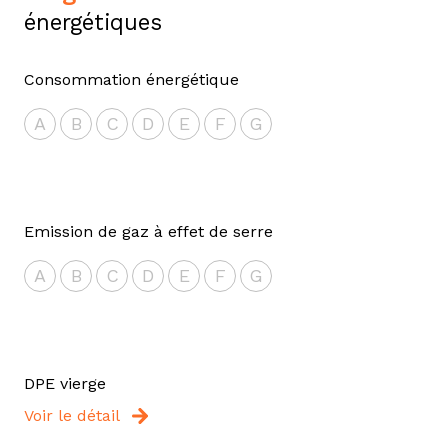
énergétiques
Consommation énergétique
A
B
C
D
E
F
G
Emission de gaz à effet de serre
A
B
C
D
E
F
G
DPE vierge
Voir le détail