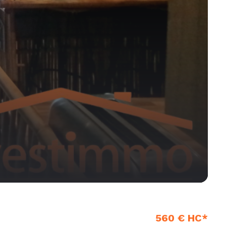
560 € HC*