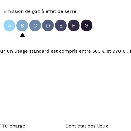
Emission de gaz à effet de serre
A
B
C
D
E
F
G
r un usage standard est compris entre 680 € et 970 € . 
 TTC charge
Dont état des lieux