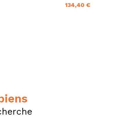
134,40 €
 biens
cherche