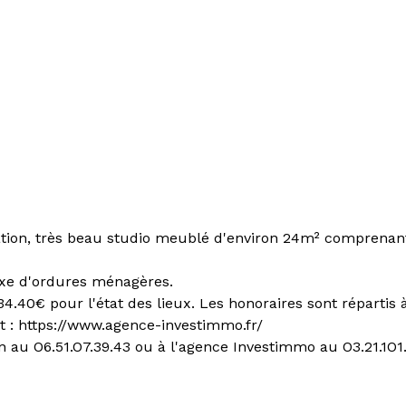
on, très beau studio meublé d'environ 24m² comprenant u
axe d'ordures ménagères.
4.40€ pour l'état des lieux. Les honoraires sont répartis à 
t : https://www.agence-investimmo.fr/
 au O6.51.O7.39.43 ou à l'agence Investimmo au O3.21.1O1