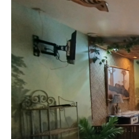
tarif
estimation