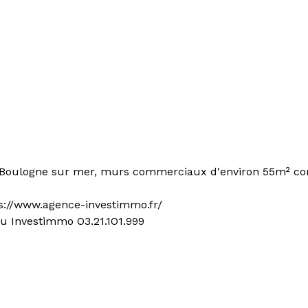
e Boulogne sur mer, murs commerciaux d'environ 55m² co
ps://www.agence-investimmo.fr/
u Investimmo O3.21.1O1.999