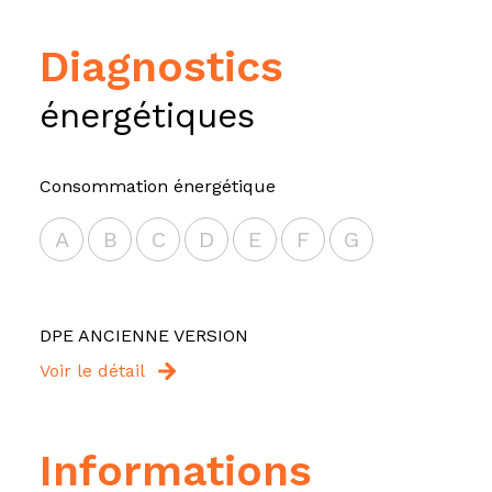
diagnostics
énergétiques
Consommation énergétique
A
B
C
D
E
F
G
DPE ANCIENNE VERSION
Voir le détail
informations