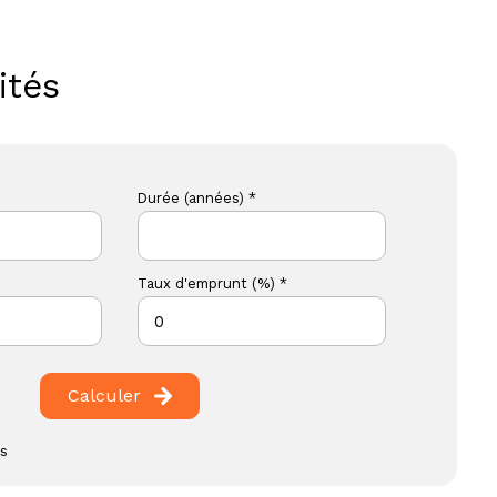
ités
Durée (années) *
Taux d'emprunt (%) *
Calculer
es