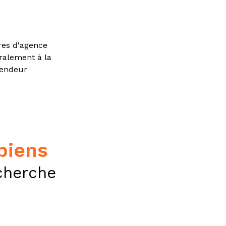
res d'agence
gralement à la
vendeur
 biens
cherche