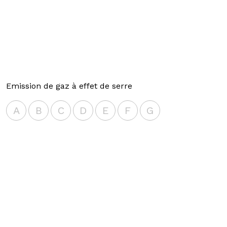
Emission de gaz à effet de serre
A
B
C
D
E
F
G