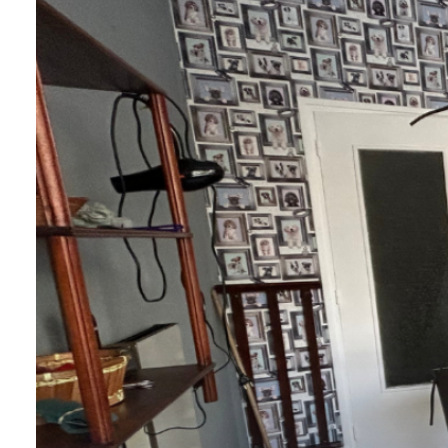
tarif
estimation