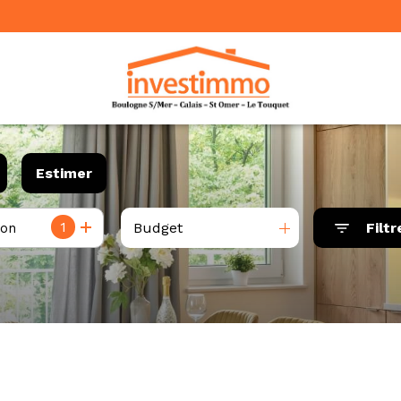
Estimer
1
Budget
Filtr
ion
année
'immo pro