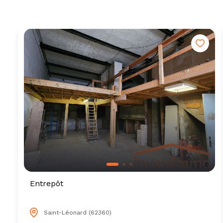
tarif
estimation
Entrepôt
Saint-Léonard (62360)