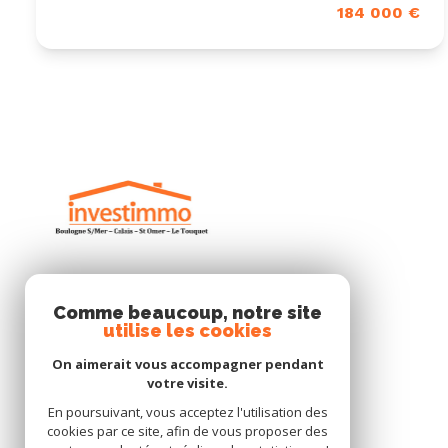
184 000 €
INVESTIMMO
Comme beaucoup, notre site
utilise les cookies
03 21 101 999
On aimerait vous accompagner pendant
investimmo@wanadoo.fr
votre visite.
23 rue Roger Salengro
En poursuivant, vous acceptez l'utilisation des
62230 Outreau
cookies par ce site, afin de vous proposer des