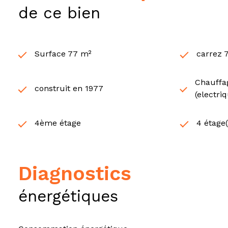
de ce bien
Surface 77 m²
carrez 
Chauffag
construit en 1977
(electri
4ème étage
4 étage(
diagnostics
énergétiques