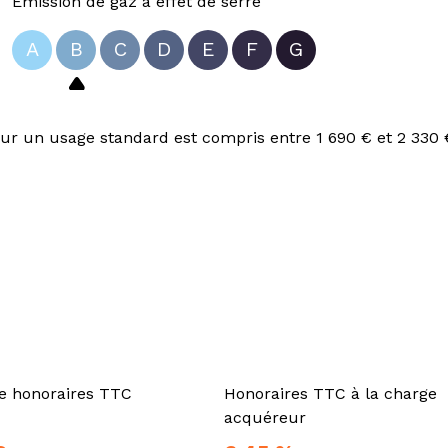
Emission de gaz à effet de serre
A
B
C
D
E
F
G
r un usage standard est compris entre 1 690 € et 2 330 €
te honoraires TTC
Honoraires TTC à la charge
acquéreur