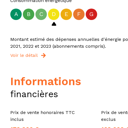
Consommation énergétique
A
B
C
D
E
F
G
Montant estimé des dépenses annuelles d'énergie pou
2021, 2022 et 2023 (abonnements compris).
Voir le détail
informations
financières
Prix de vente honoraires TTC
Prix de ven
inclus
exclus