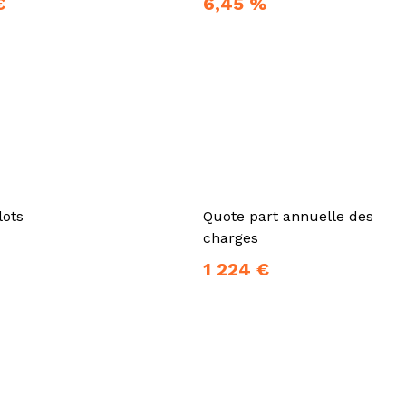
€
6,45 %
lots
Quote part annuelle des
charges
1 224 €