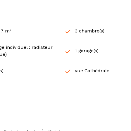
77 m²
3 chambre(s)
e individuel : radiateur
1 garage(s)
que)
s)
vue Cathédrale