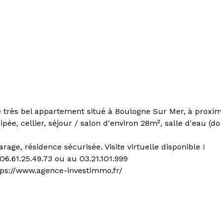
ès bel appartement situé à Boulogne Sur Mer, à proximit
pée, cellier, séjour / salon d'environ 28m², salle d'eau (
age, résidence sécurisée. Visite virtuelle disponible !
6.61.25.49.73 ou au O3.21.1O1.999
ttps://www.agence-investimmo.fr/