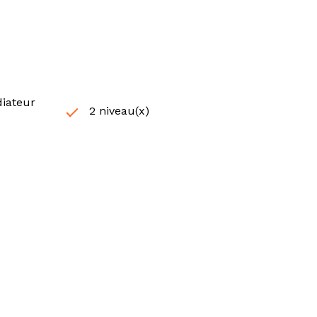
diateur
2 niveau(x)