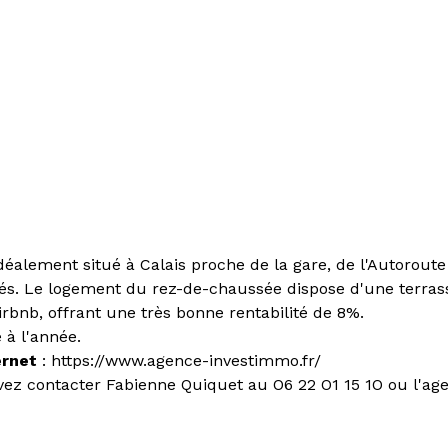
lement situé à Calais proche de la gare, de l'Autoroute A
 Le logement du rez-de-chaussée dispose d'une terrasse
rbnb, offrant une très bonne rentabilité de 8%.
 à l'année.
ernet
: https://www.agence-investimmo.fr/
vez contacter Fabienne Quiquet au O6 22 O1 15 1O ou l'ag