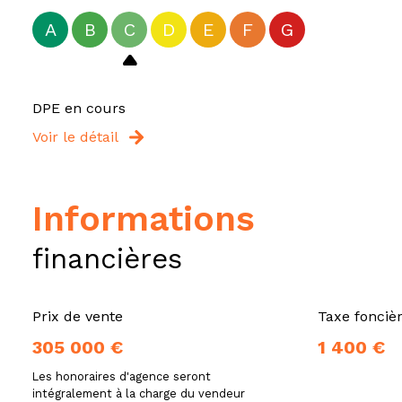
A
B
C
D
E
F
G
DPE en cours
Voir le détail
informations
financières
Prix de vente
Taxe fonciè
305 000 €
1 400 €
Les honoraires d'agence seront
intégralement à la charge du vendeur