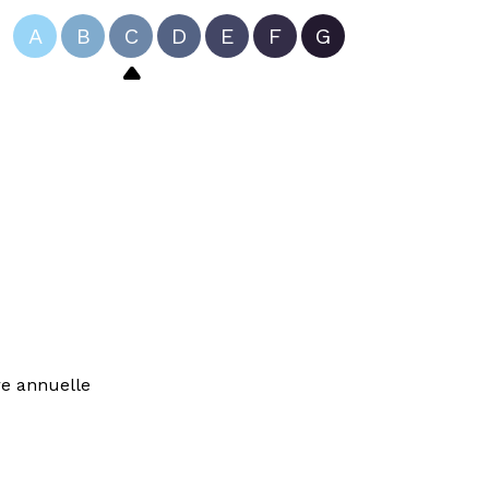
A
B
C
D
E
F
G
re annuelle