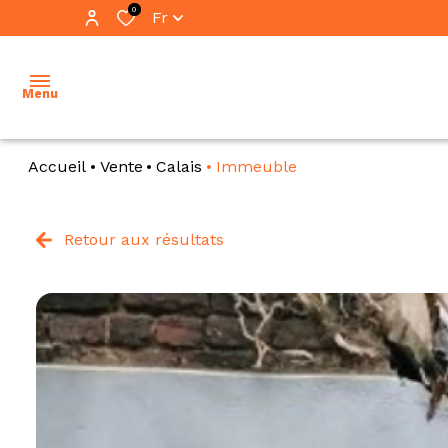
0
Fr
Menu
Accueil
Vente
Calais
Immeuble
accueil
ventes
Retour aux résultats
vente
locations
immo
pro
immobilier
professionnel
location
immo
notre
pro
équipe