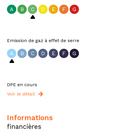
A
B
C
D
E
F
G
Emission de gaz à effet de serre
A
B
C
D
E
F
G
DPE en cours
Voir le détail
informations
financières