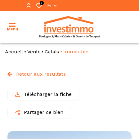
0
Fr
Menu
Accueil
Vente
Calais
Immeuble
accueil
ventes
Retour aux résultats
vente
locations
immo
pro
Télécharger la fiche
immobilier
professionnel
location
Partager ce bien
immo
notre
pro
équipe