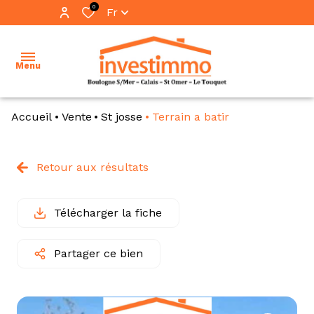
0
Fr
Menu
Accueil
Vente
St josse
Terrain a batir
accueil
ventes
Retour aux résultats
vente
locations
immo
pro
Télécharger la fiche
immobilier
professionnel
location
Partager ce bien
immo
notre
pro
équipe