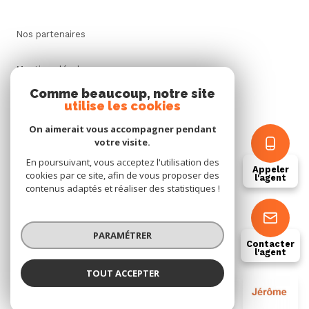
Nos partenaires
Mentions légales
Comme beaucoup, notre site
utilise les cookies
Admin
On aimerait vous accompagner pendant
Politique RGPD
votre visite.
En poursuivant, vous acceptez l'utilisation des
Appeler
cookies par ce site, afin de vous proposer des
Cookies
l'agent
contenus adaptés et réaliser des statistiques !
© 2026 | Tous droits réservés
PARAMÉTRER
Contacter
l'agent
Réalisé par
TOUT ACCEPTER
JEROME GENEAU
Négociateur