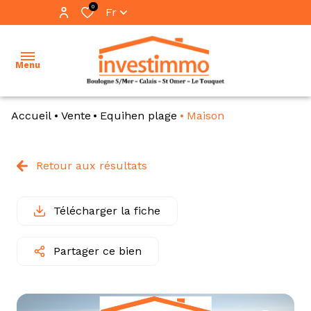
0
Fr
Menu
Accueil
Vente
Equihen plage
Maison
accueil
ventes
Retour aux résultats
vente
locations
immo
pro
Télécharger la fiche
immobilier
professionnel
location
Partager ce bien
immo
notre
pro
équipe