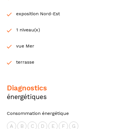
exposition Nord-Est
1 niveau(x)
vue Mer
terrasse
diagnostics
énergétiques
Consommation énergétique
A
B
C
D
E
F
G