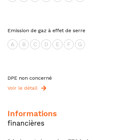
Emission de gaz à effet de serre
A
B
C
D
E
F
G
DPE non concerné
Voir le détail
informations
financières