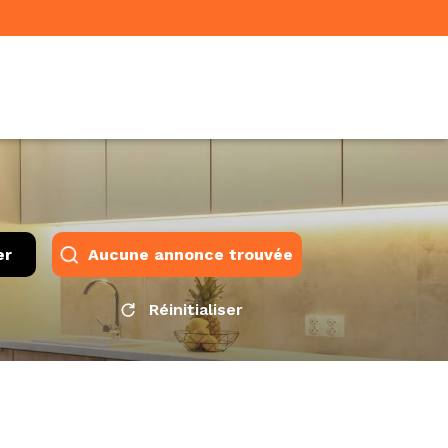
er
Aucune annonce trouvée
Réinitialiser