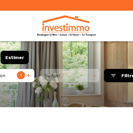
Estimer
1
Budget
Filtr
ion
ée
mo pro