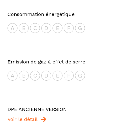
Consommation énergétique
A
B
C
D
E
F
G
Emission de gaz à effet de serre
A
B
C
D
E
F
G
DPE ANCIENNE VERSION
Voir le détail