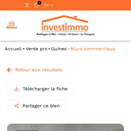
0
Fr
Menu
Accueil
Vente pro
Guines
Murs commerciaux
accueil
ventes
Retour aux résultats
vente
locations
immo
pro
Télécharger la fiche
immobilier
professionnel
location
Partager ce bien
immo
notre
pro
équipe