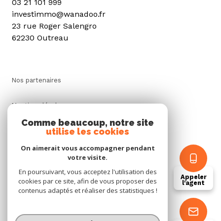
03 21 101 999
investimmo@wanadoo.fr
23 rue Roger Salengro
62230 Outreau
Nos partenaires
Mentions légales
Comme beaucoup, notre site
utilise les cookies
Admin
On aimerait vous accompagner pendant
Politique RGPD
votre visite.
En poursuivant, vous acceptez l'utilisation des
Appeler
cookies par ce site, afin de vous proposer des
Cookies
l'agent
contenus adaptés et réaliser des statistiques !
© 2026 | Tous droits réservés