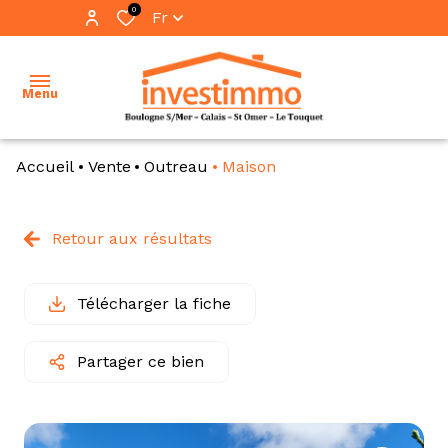
0
Fr
Menu
Accueil
Vente
Outreau
Maison
accueil
ventes
Retour aux résultats
vente
locations
immo
pro
Télécharger la fiche
immobilier
professionnel
location
Partager ce bien
immo
notre
pro
équipe