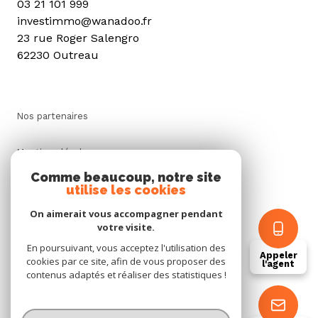
03 21 101 999
investimmo@wanadoo.fr
23 rue Roger Salengro
62230 Outreau
Nos partenaires
Mentions légales
Comme beaucoup, notre site
utilise les cookies
Admin
On aimerait vous accompagner pendant
Politique RGPD
votre visite.
En poursuivant, vous acceptez l'utilisation des
Appeler
cookies par ce site, afin de vous proposer des
Cookies
l'agent
contenus adaptés et réaliser des statistiques !
© 2026 | Tous droits réservés