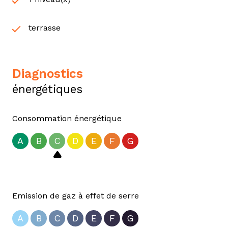
terrasse
diagnostics
énergétiques
Consommation énergétique
A
B
C
D
E
F
G
Emission de gaz à effet de serre
A
B
C
D
E
F
G